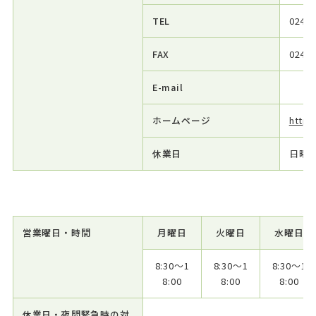
TEL
024-5
FAX
024-5
E-mail
ホームページ
https
休業日
日曜
営業曜日・時間
月曜日
火曜日
水曜日
8:30～1
8:30～1
8:30～1
8:00
8:00
8:00
休業日・夜間緊急時の対