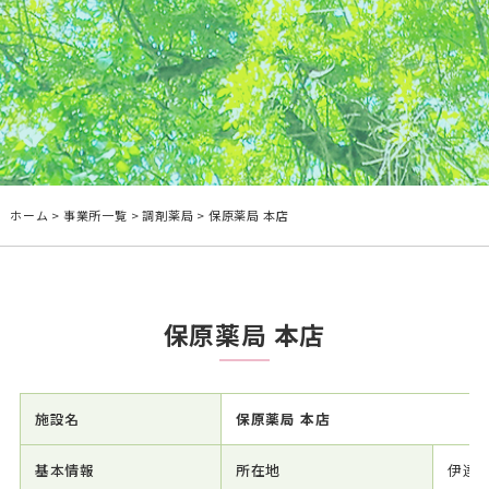
ホーム
>
事業所一覧
>
調剤薬局
>
保原薬局 本店
保原薬局 本店
施設名
保原薬局 本店
基本情報
所在地
伊達市