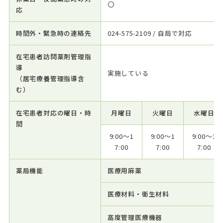
〇
応
時間外・緊急時の連絡先
024-575-2109 / 自局で対応
在宅患者訪問薬剤管理指
導
実施している
（居宅療養管理指導含
む）
在宅患者対応の曜日・時
月曜日
火曜日
水曜日
間
9:00～1
9:00～1
9:00～1
7:00
7:00
7:00
薬局機能
医療用麻薬
医療材料・衛生材料
高度管理医療機器