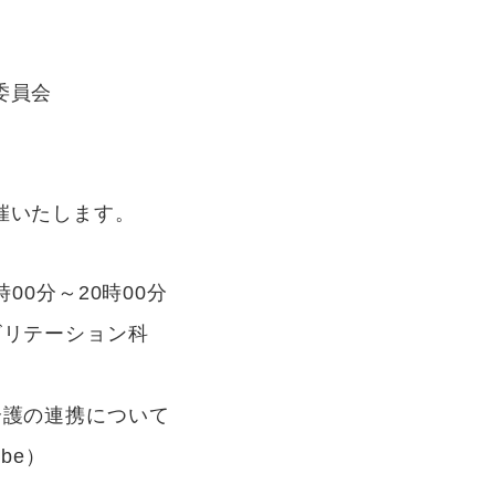
委員会
催いたします。
00分～20時00分
リテーション科
護の連携について
be）